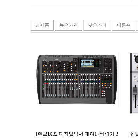
신제품
높은가격
낮은가격
이름순