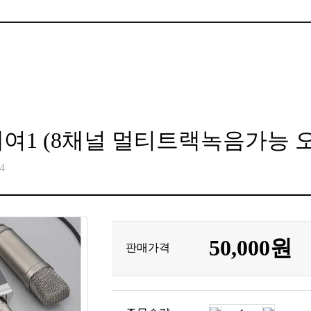
여1 (8채널 멀티트랙녹음가능 
4
50,000원
판매가격